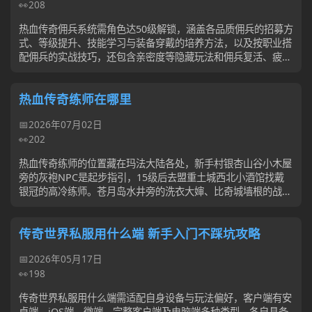
208
热血传奇佣兵系统需角色达50级解锁，涵盖各品质佣兵的招募方
式、等级提升、技能学习与装备穿戴的培养方法，以及按职业搭
配佣兵的实战技巧，还包含亲密度等隐藏玩法和佣兵复活、疲劳
值等常见问题处理，合理运用可显...
热血传奇练师在哪里
2026年07月02日
202
热血传奇练师的位置藏在玛法大陆各处，新手村银杏山谷小木屋
旁的灰袍NPC是起步指引，15级后去盟重土城西北小酒馆找戴
银冠的高冷练师。苍月岛水井旁的洗衣大婶、比奇城墙根的战士
练师等各有踪迹，40级要去封魔...
传奇世界私服用什么端 新手入门不踩坑攻略
2026年05月17日
198
传奇世界私服用什么端需适配自身设备与玩法偏好，客户端有安
卓端、iOS端、微端、完整客户端及电脑端多种类型，各自具备