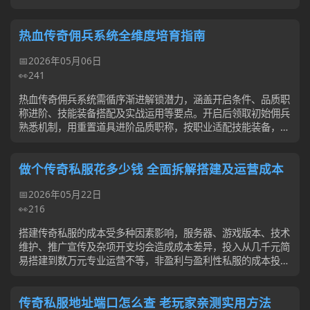
发送失败等问题，核对指令、达标等...
热血传奇佣兵系统全维度培育指南
2026年05月06日
241
热血传奇佣兵系统需循序渐进解锁潜力，涵盖开启条件、品质职
称进阶、技能装备搭配及实战运用等要点。开启后领取初始佣兵
熟悉机制，用重置道具进阶品质职称，按职业适配技能装备，结
合角色定位搭配佣兵，后期可合成高...
做个传奇私服花多少钱 全面拆解搭建及运营成本
2026年05月22日
216
搭建传奇私服的成本受多种因素影响，服务器、游戏版本、技术
维护、推广宣传及杂项开支均会造成成本差异，投入从几千元简
易搭建到数万元专业运营不等，非盈利与盈利性私服的成本投入
亦有不同。
传奇私服地址端口怎么查 老玩家亲测实用方法