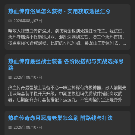
热血传奇浴凤怎么获得 - 实用获取途径汇总
2026年08月07日
咱散人找热血传奇浴凤，别瞎氪金也别死蹲虹膜教主。我试过，
沃玛寺庙清小怪能捡凤羽，混乱深渊刷玄铁，凑三个沃玛首饰，
找盟重NPC合成最稳，比奇的NPC别碰。卧龙山庄新区别去，全
是大行会包场，也别信骗子说氪...
热血传奇最强战士装备 各阶段搭配与实战选择思
路
2026年08月07日
热血传奇最强战士装备不必一味追捧稀有终极神器，散人前期先
用沃玛套装平稳开荒升级，中期更换祖玛优质散件搭配高攻武
器，后期配齐赤月套装搭配幸运运九，不管刷怪打宝还是野外对
战都能得心应手。日常找图打宝认准经...
热血传奇赤月恶魔老巢怎么刷 附路线与打法
2026年08月07日