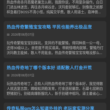
热血传奇赤月恶魔老巢怎么刷，我跟你说，不用复杂操作。白日
门进丛林迷宫，再往赤月峡谷走，沃玛套就够扛。别像我之前那
样急着打BOSS不清小怪，纯属交学费。散人用道士，靠神兽卡
位，BOSS地刺硬扛，麻痹有3...
热血传奇繁殖宝宝攻略 平民也能养出极品宠
2026年08月07日
玩传奇繁殖宝宝别踩坑，变异的不能繁殖，得同种类一公一母，
还得30级以上。亲密度不用买道具，带刷怪喂肉就够，繁殖丹打
沃玛教主能掉，散人不用氪金。热血传奇繁殖宝宝攻略没那么复
杂，不用追极品，平民养个合用的...
热血传奇地丁哪个版本好 适配散人打金开荒
2026年08月07日
玩热血传奇地丁，总有人问热血传奇地丁哪个版本好，我觉得散
人就选复古款，蹲蜈蚣洞稳发育，打金选轻量款，石墓七层刷白
野猪就行。别碰高爆新服坑人，新手别硬冲祖玛，道士最省心，
交易也别信私聊链接，安稳玩最实在...
传奇私服gm怎么知道外挂的 老玩家实测分享