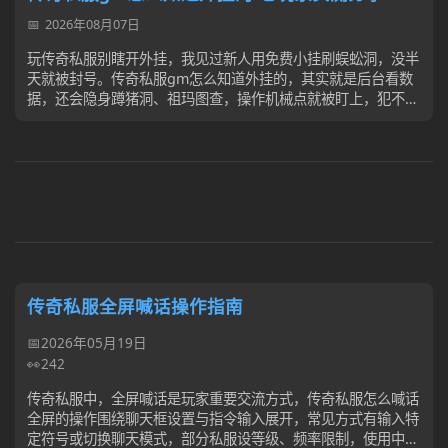
2026年08月07日
玩传奇私服别瞎开外挂，我见过新人用免费小挂刷蜈蚣洞，没半
天就被封号。传奇私服gm怎么知道外挂的，其实就是后台看数
据，还会隐身蹲猪洞、祖玛图查，操作机械点就被盯上，犯不着
为省时间毁号，踏实打宝不比啥强。
传奇私服全屏喊话操作指南
2026年05月19日
242
传奇私服中，全屏喊话是玩家重要交流方式，传奇私服怎么喊话
全屏的操作围绕聊天框设置与指令输入展开，常见方式有输入特
定符号或切换聊天模式，部分私服设等级、频率限制，使用中遇