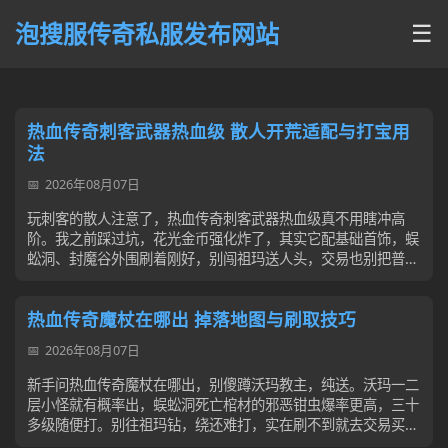
泡搜服传奇私服发布网站
☰
热血传奇刺客武器热血级 散人开荒适配与打宝用
法
2026年08月07日
玩刺客的散人注意了，热血传奇刺客武器热血级真不用瞎冲高
阶。我之前踩过坑，花光金币强化炸了，其实它配基础首饰，蜈
蚣洞、封魔谷外围刷着刚好，别闯祖玛送人头，交易也别把普通
双刃当它，稳着用就行。
热血传奇魔杖在哪出 掉落地图与刷取技巧
2026年08月07日
新手问热血传奇魔杖在哪出，别傻蹲沃玛教主，纯送。沃玛一二
层小怪就有概率出，蜈蚣洞死亡棺材的邪恶钳虫爆率更高，三十
多级随便打。别往祖玛钻，绕还难打，实在刷不到就去交易买，
不贵，稳点来很快能拿到。